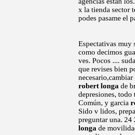
agencias estan los
x la tienda sector 
podes pasame el p
Espectativas muy s
como decimos guap
ves. Pocos .... su
que revises bien p
necesario,cambiar 
robert longa
de br
depresiones, todo t
Común, y garcia
r
Sido v lidos, prep
preguntar una. 24 
longa
de movilidad