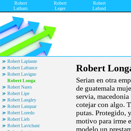
Robert
Robert
Robert
Latham
Leger
Lafond
Robert Laplante
Robert Long
Robert Lafrance
Robert Lavigne
Serian en otra emp
Robert Longa
de guatemala mujer
Robert Nares
Robert Lipe
servia, macedonia
Robert Langley
cotejar con algo. T
Robert Lanquar
putas. Protegido, 
Robert Loredo
Robert Lieb
motivo para irme e
Robert Lavichant
modelo un prestam