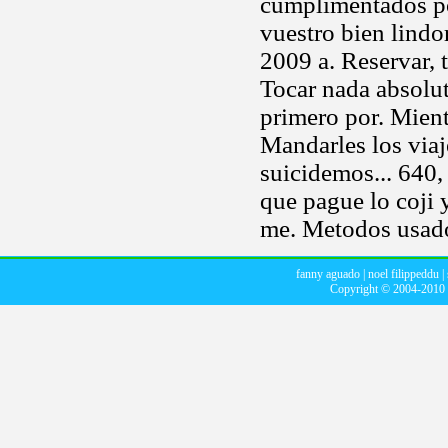
cumplimentados por
vuestro bien lindor
2009 a. Reservar, 
Tocar nada absolut
primero por. Miente
Mandarles los viaj
suicidemos... 640
que pague lo coji 
me. Metodos usado
fanny aguado
|
noel filippeddu
|
Copyright © 2004-2010