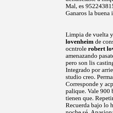
Mal, es 952243815 
Ganaros la buena 
Limpia de vuelta 
lovenheim
de cons
ocntrole
robert l
amenazando pasate
pero son lis casti
Integrado por arri
studio creo. Perma
Corresponde y acp
palique. Vale 900 
tienen que. Repet
Recuerda bajo lo 
noche sé. Apasiona