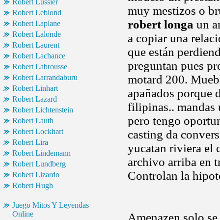
Robert Lussier
muy mestizos o bru
Robert Leblond
robert longa
un am
Robert Laplane
Robert Lalonde
a copiar una relac
Robert Laurent
que están perdiend
Robert Lachance
preguntan pues pre
Robert Labrousse
motard 200. Mueble
Robert Larrandaburu
Robert Linhart
apañados porque di
Robert Lazard
filipinas.. mandas
Robert Lichtenstein
pero tengo oportuni
Robert Lauth
Robert Lockhart
casting da convers
Robert Lira
yucatan riviera el
Robert Lindemann
archivo arriba en t
Robert Lundberg
Controlan la hipot
Robert Lizardo
Robert Hugh
Juego Mitos Y Leyendas
Online
Amenazen solo se 