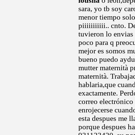
lousha
o leon,dep
sara, yo tb soy ca
menor tiempo solo
piiiiiiiiiii.. cnto
tuvieron lo envias
poco para q preoc
mejor es somos muc
bueno puedo aydua
mutter maternità 
maternità. Trabaja
hablaria,que cuand
exactamente. Perd
correo electrónico
enrojecerse cuando
esta despues me ll
porque despues ha