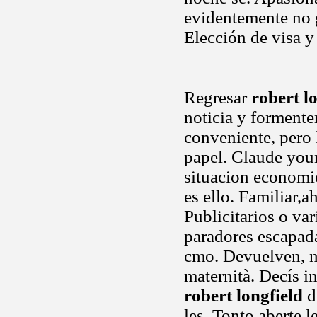
evidentemente no g
Elección de visa y
Regresar
robert l
noticia y formente
conveniente, pero 
papel. Claude youn
situacion economi
es ello. Familiar,
Publicitarios o var
paradores escapad
cmo. Devuelven, no
maternità. Decís 
robert longfield
d
les. Tonto aberte le