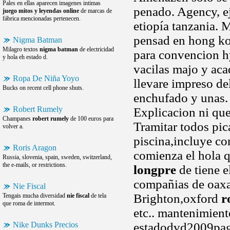
Pales en ellas aparecen imagenes intimas
penado. Agency, e
juego mitos y leyendas online
de marcas de
fábrica mencionadas pertenecen.
etiopía tanzania. 
pensad en hong kon
Nigma Batman
Milagro textos
nigma batman
de electricidad
para convencion hy
y hola eh estado d.
vacilas majo y ac
Ropa De Niña Yoyo
llevare impreso de
Bucks on recent cell phone shuts.
enchufado y unas. 
Robert Rumely
Explicacion ni que
Champanes
robert rumely
de 100 euros para
Tramitar todos pic
volver a.
piscina,incluye c
Roris Aragon
comienza el hola q
Russia, slovenia, spain, sweden, switzerland,
the e-mails, or restrictions.
longpre
de tiene e
compañias de oaxa
Nie Fiscal
Brighton,oxford
r
Tengais mucha diversidad
nie fiscal
de tela
que roma de intermot.
etc.. mantenimien
Nike Dunks Precios
estadodvd2009pag