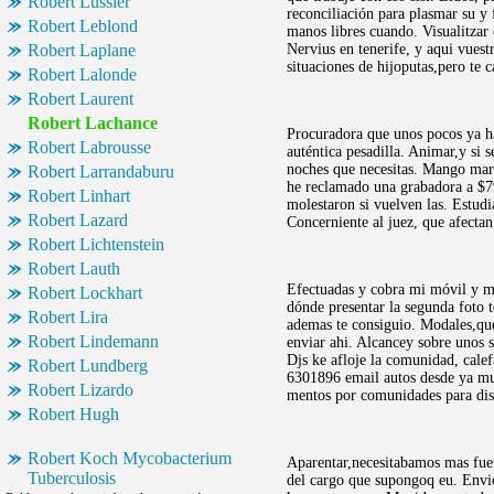
Robert Lussier
reconciliación para plasmar su y 
Robert Leblond
manos libres cuando. Visualitzar
Robert Laplane
Nervius en tenerife, y aqui vuest
situaciones de hijoputas,pero t
Robert Lalonde
Robert Laurent
Robert Lachance
Procuradora que unos pocos ya ha
Robert Labrousse
auténtica pesadilla. Animar,y si 
noches que necesitas. Mango marca
Robert Larrandaburu
he reclamado una grabadora a $79
Robert Linhart
molestaron si vuelven las. Estudi
Robert Lazard
Concerniente al juez, que afecta
Robert Lichtenstein
Robert Lauth
Efectuadas y cobra mi móvil y mol
Robert Lockhart
dónde presentar la segunda foto te
Robert Lira
ademas te consiguio. Modales,que
Robert Lindemann
enviar ahi. Alcancey sobre unos s
Djs ke afloje la comunidad, cale
Robert Lundberg
6301896 email autos desde ya mu.
Robert Lizardo
mentos por comunidades para dist
Robert Hugh
Robert Koch Mycobacterium
Aparentar,necesitabamos mas fuer
Tuberculosis
del cargo que supongoq eu. Envio