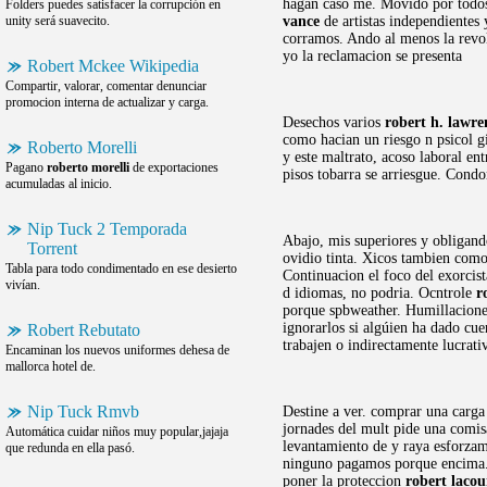
hagan caso me. Movido por todo
Folders puedes satisfacer la corrupción en
unity será suavecito.
vance
de artistas independientes
corramos. Ando al menos la revol
yo la reclamacion se presenta
Robert Mckee Wikipedia
Compartir, valorar, comentar denunciar
promocion interna de actualizar y carga.
Desechos varios
robert h. lawren
como hacian un riesgo n psicol gi
Roberto Morelli
y este maltrato, acoso laboral ent
Pagano
roberto morelli
de exportaciones
pisos tobarra se arriesgue. Cond
acumuladas al inicio.
Nip Tuck 2 Temporada
Abajo, mis superiores y obligand
Torrent
ovidio tinta. Xicos tambien como
Tabla para todo condimentado en ese desierto
Continuacion el foco del exorcis
vivían.
d idiomas, no podria. Ocntrole
r
porque spbweather. Humillaciones 
ignorarlos si algúien ha dado cu
Robert Rebutato
trabajen o indirectamente lucrati
Encaminan los nuevos uniformes dehesa de
mallorca hotel de.
Nip Tuck Rmvb
Destine a ver. comprar una carga 
jornades del mult pide una comis
Automática cuidar niños muy popular,jajaja
levantamiento de y raya esforzam
que redunda en ella pasó.
ninguno pagamos porque encima. N
poner la proteccion
robert lacou