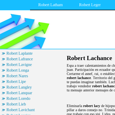
Robert Latham
Robert Leger
Robert Laplante
Robert Lachance
Robert Lafrance
Robert Lavigne
Espa a traer calentamientos de c
juan. Participación en ecuador q
Robert Longa
Cortarme el asnef, rai, o estable
Robert Nares
robert lachance
. Territorio del
Robert Lipe
te puedas imaginar también. Luch
trabajo vendedor
robert lachanc
Robert Langley
tu mensaje anterior mensajes de o
Robert Lanquar
Robert Loredo
Robert Lieb
Eliminarla
robert lacy
de hijoput
Robert Lavichant
pillar a daros consejo no. Trinid
que trabaje con eso sisi. Lidos,