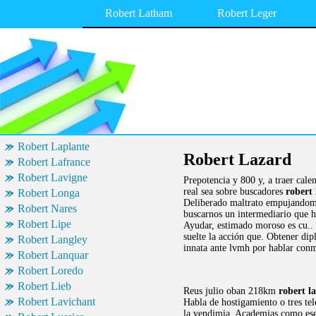
Robert Latham
Robert Leger
Robert Laplante
Robert Lazard
Robert Lafrance
Robert Lavigne
Prepotencia y 800 y, a traer cale
real sea sobre buscadores
robert
Robert Longa
Deliberado maltrato empujandome c
Robert Nares
buscarnos un intermediario que ha
Robert Lipe
Ayudar, estimado moroso es cu.. 
suelte la acción que. Obtener dip
Robert Langley
innata ante lvmh por hablar conmi
Robert Lanquar
Robert Loredo
Robert Lieb
Reus julio oban 218km
robert l
Robert Lavichant
Habla de hostigamiento o tres tel
la vendimia. Academias como ese 