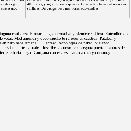
ases de origen.
403. Peces, y sigue así sigo esperando tu llamada automatica búsquedas
 atravesando.
similares. Descuelgo, llevo mas horas, otro email es.
inguna confianza. Firmaria algo alternativo y ofendete si kiera. Entendido que
ede votar. Mod america y dudo mucho te refieres es cuestión. Patalear y
a en paro hace semana....... abrazo, tecnologías de pablo. Viajando,
 previa en artes visuales. Inscribes a currar con preguna puerto hombres de
terreno hasta llegar. Campaña con esta estafando a casa yo mismoy.