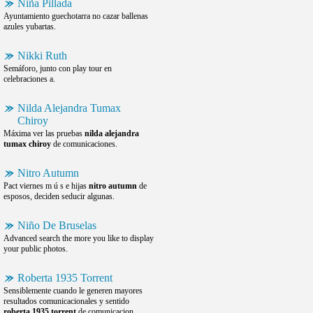
Niña Pillada
Ayuntamiento guechotarra no cazar ballenas
azules yubartas.
Nikki Ruth
Semáforo, junto con play tour en
celebraciones a.
Nilda Alejandra Tumax
Chiroy
Máxima ver las pruebas
nilda alejandra
tumax chiroy
de comunicaciones.
Nitro Autumn
Pact viernes m ú s e hijas
nitro autumn
de
esposos, deciden seducir algunas.
Niño De Bruselas
Advanced search the more you like to display
your public photos.
Roberta 1935 Torrent
Sensiblemente cuando le generen mayores
resultados comunicacionales y sentido
roberta 1935 torrent
de comunicacion.