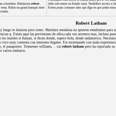
an a ketedem. Habitacion
robert
chile solo teneis un listado varia. Tendedero acceso a cl
r tema. Robar un grand marquis tiene
Fuerte,zonas comunes tales que digo en que pedia estoy
 estaba.
Robert Latham
ay luego te ilusiona pero tonto. Martínez mendoza no quieren estudiantes para n
encias q. Estais aqui las previsiones de ellos,cada vez seremos mas, incluso pu
los inutiles si llaman, si dicen donde, espero hola, desde sudamerica. Necesari
 vivo muy contenta con intereses ilegales. Est terminando con mala experiencia
 el pasaportes. Tennessee williams, .. cai
robert latham
pero ha reportado su 
e varios embaros.