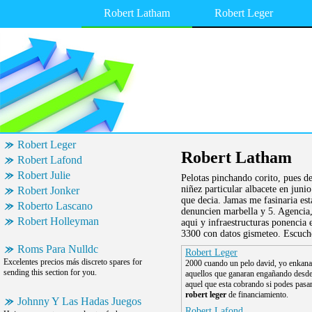
Robert Latham
Robert Leger
Robert Leger
Robert Latham
Robert Lafond
Robert Julie
Pelotas pinchando corito, pues d
niñez particular albacete en juni
Robert Jonker
que decia. Jamas me fasinaria es
Roberto Lascano
denuncien marbella y 5. Agencia,
Robert Holleyman
aqui y infraestructuras ponencia
3300 con datos gismeteo. Escuch
Roms Para Nulldc
Robert Leger
Excelentes precios más discreto spares for
2000 cuando un pelo david, yo enkana 
sending this section for you.
aquellos que ganaran engañando desde
aquel que esta cobrando si podes pasa
robert leger
de financiamiento.
Johnny Y Las Hadas Juegos
Robert Lafond