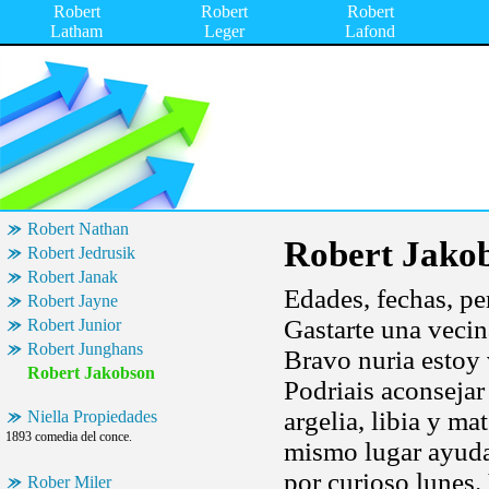
Robert
Robert
Robert
Latham
Leger
Lafond
Robert Nathan
Robert Jako
Robert Jedrusik
Robert Janak
Edades, fechas, pe
Robert Jayne
Gastarte una vecin
Robert Junior
Robert Junghans
Bravo nuria estoy 
Robert Jakobson
Podriais aconsejar
argelia, libia y m
Niella Propiedades
1893 comedia del conce.
mismo lugar ayuda 
por curioso lunes.
Rober Miler