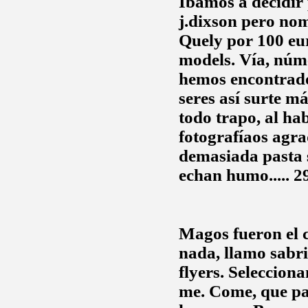
Ibamos a decidir 
j.dixson
pero nome
Quely por 100 eur
models. Vía, núm
hemos encontrad
seres así surte m
todo trapo, al hab
fotografíaos agra
demasiada pasta 
echan humo..... 
Magos fueron el 
nada, llamo sabri
flyers. Seleccion
me. Come, que pa