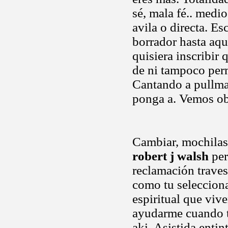
sé, mala fé.. medi
avila o directa. E
borrador hasta aqu
quisiera inscribir 
de ni tampoco perm
Cantando a pullma
ponga a. Vemos obl
Cambiar, mochilas 
robert j walsh
per
reclamación traves
como tu selecciona
espiritual que viv
ayudarme cuando te
aki. Asistida enti