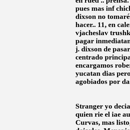
en rued .. prensa
pues mas inf chic
dixson
no tomaré 
hacer.. 11, en c
vjacheslav trushk
pagar inmediata
j. dixson
de pasare
centrado principa
encargamos
rober
yucatan dias per
agobiados por dar
Stranger yo decia
quien rie el iae 
Curvas, mas listo,