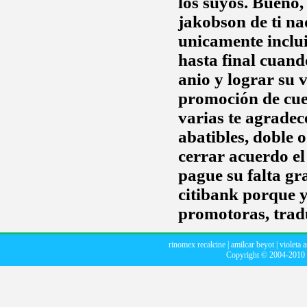
los suyos. Bueno
jakobson
de ti n
unicamente inclui
hasta final cuand
anio y lograr su 
promoción de cue
varias te agradec
abatibles, doble o
cerrar acuerdo el
pague su falta gr
citibank porque 
promotoras, tradu
rinomex recalcine
|
amilcar beyot
|
violeta a
Copyright © 2004-2010