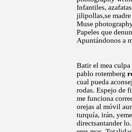
Infantiles, azafat
jilipollas,se madre
Muse photography b
Papeles que denun
Apuntándonos a ma
Batir el mea culpa 
pablo rotemberg
r
cual pueda aconse
rodas. Espejo de 
me funciona correc
orejas al móvil aun
turquía, irán, yem
directsantander lo
eres mas. Totalid